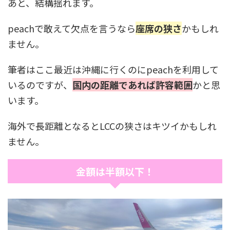
あと、結構揺れます。
peachで敢えて欠点を言うなら
座席の狭さ
かもしれ
ません。
筆者はここ最近は沖縄に行くのにpeachを利用して
いるのですが、
国内の距離であれば許容範囲
かと思
います。
海外で長距離となるとLCCの狭さはキツイかもしれ
ません。
金額は半額以下！