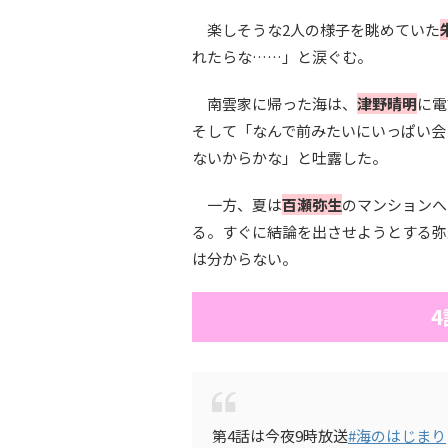
楽しそうな2人の様子を眺めていた
れたらな……」と涙ぐむ。
南雲家に帰った海は、
津野晴明
に電
そして「なんで前みたいにいっぱい会
ないからかな」と吐露した。
一方、夏は
百瀬弥生
のマンションへ
る。すぐに結論を出させようとする弥
は分からない。
第4話は今夜9時放送
#海のはじまり