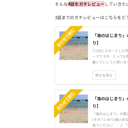
そんな
4話をガチレビュー
していきた
3話までのガチレビューはこちらをど
合わせて読む
「海のはじまり」
り】
7/1日にスタートした
ーマですが、とっても
書いていこうと想います！
続きを見る
合わせて読む
「海のはじまり」
り】
「海のはじまり」の第
(ネタバレあり)個人的
見てください＾＾♪ 「海