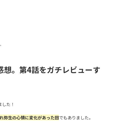
>
感想。第4話をガチレビューす
】
ました！
れ弥生の心情に変化があった回
でもありました。