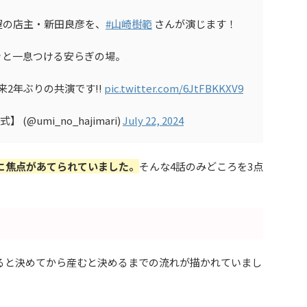
屋の店主・新田良彦を、
#山崎樹範
さんが演じます！
ッと一息つける安らぎの場。
来2年ぶりの共演です!!
pic.twitter.com/6JtFBKKXV9
@umi_no_hajimari)
July 22, 2024
に焦点があてられていました。
そんな4話のみどころを3点
ると決めてから産むと決めるまでの流れが描かれていまし