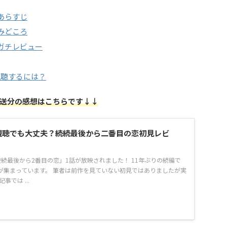
あらすじ
みどころ
ガチレビュー
視聴するには？
送分の感想はこちらです↓↓
視聴でも大丈夫？続続最後から二番目の恋初見レビ
続最後から2番目の恋」1話が放映されました！ 11年ぶりの続編で
が集まっています。 筆者は前作を見ていない初見ではありましたが実
事では ...