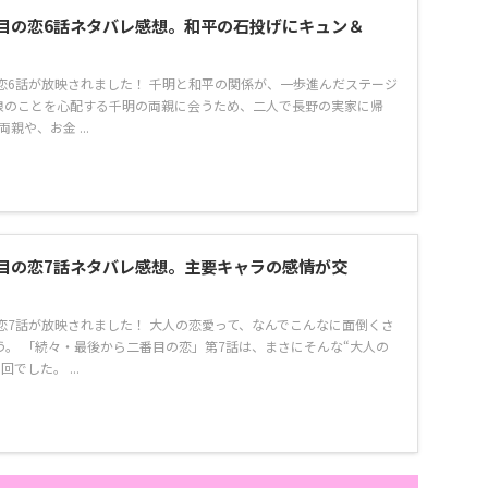
目の恋6話ネタバレ感想。和平の石投げにキュン＆
恋6話が放映されました！ 千明と和平の関係が、一歩進んだステージ
、娘のことを心配する千明の両親に会うため、二人で長野の実家に帰
親や、お金 ...
目の恋7話ネタバレ感想。主要キャラの感情が交
恋7話が放映されました！ 大人の恋愛って、なんでこんなに面倒くさ
う。 「続々・最後から二番目の恋」第7話は、まさにそんな“大人の
でした。 ...