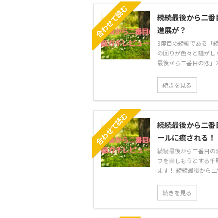
合わせて読む
続続最後から二番
進展が？
3度目の続編である「
の回りが色々と騒がし
最後から二番目の恋」2話
続きを見る
合わせて読む
続続最後から二番
ールに癒される！
続続最後から二番目の
フを楽しもうとする千
ます！ 続続最後から二番
続きを見る