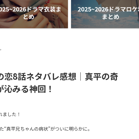
025~2026ドラマ衣装ま
2025~2026ドラマロ
とめ
まとめ
>
の恋8話ネタバレ感想｜真平の奇
が沁みる神回！
れました！
た“真平兄ちゃんの病状”がついに明らかに。