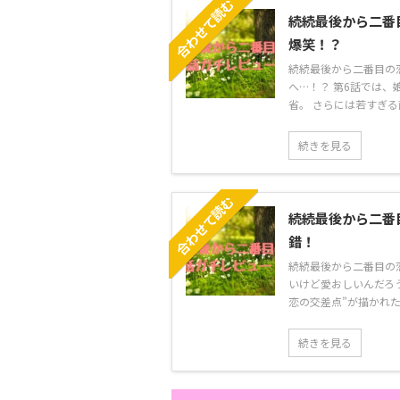
合わせて読む
続続最後から二番
爆笑！？
続続最後から二番目の
へ…！？ 第6話では
省。 さらには若すぎる両
続きを見る
合わせて読む
続続最後から二番
錯！
続続最後から二番目の
いけど愛おしいんだろ
恋の交差点”が描かれた回
続きを見る