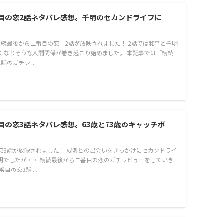
目の恋2話ネタバレ感想。千明のセカンドライフに
続続最後から二番目の恋」2話が放映されました！ 2話では和平と千明
くなりそうな人間関係が巻き起こり始めました。 本記事では「続続
のガチレ ...
目の恋3話ネタバレ感想。63歳と73歳のキャッチボ
恋3話が放映されました！ 成瀬との出会いをきっかけにセカンドライ
明でしたが・・ 続続最後から二番目の恋のガチレビューをしていき
目の恋3話 ...