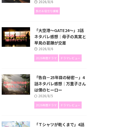
2026/8/6
旅のお役立ち情報
「大空港～GATE24～」3話
ネタバレ感想｜母子の真実と
早見の葛藤が交差
2026/8/6
2026年度ドラマ
ドラマレビュー
「告白－25年目の秘密－」4
話ネタバレ感想｜万里子さん
は僕のヒーロー
2026/8/5
2026年度ドラマ
ドラマレビュー
「Ｔシャツが乾くまで」4話