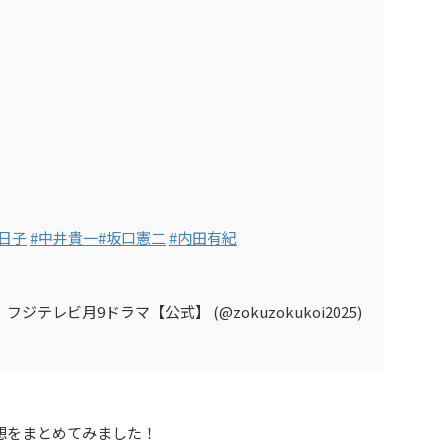
日子
#中井貴一
#坂口憲二
#内田有紀
テレビ月9ドラマ【公式】 (@zokuzokukoi2025)
想をまとめてみました！