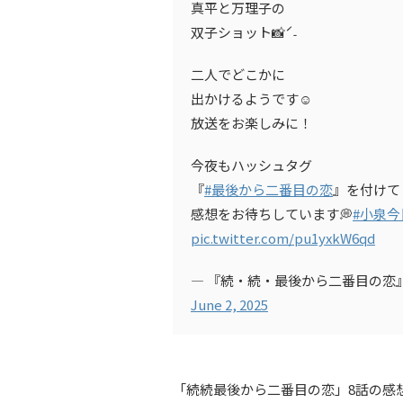
真平と万理子の
双子ショット📸ˊ˗
二人でどこかに
出かけるようです☺️
放送をお楽しみに！
今夜もハッシュタグ
『
#最後から二番目の恋
』を付けて
感想をお待ちしています💭
#小泉今
pic.twitter.com/pu1yxkW6qd
— 『続・続・最後から二番目の恋』フジ
June 2, 2025
「続続最後から二番目の恋」8話の感