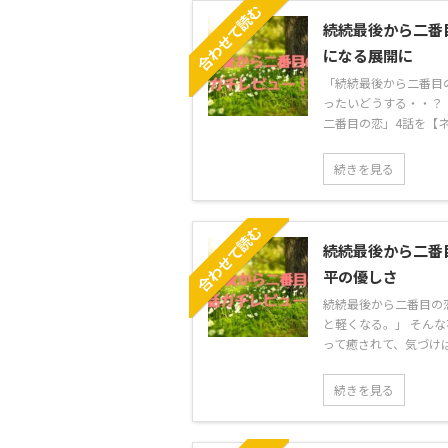
合わせて読む
続続最後から二番
になる展開に
「続続最後から二番目
ったいどうする・・？
二番目の恋」4話を【ネタ
続きを見る
合わせて読む
続続最後から二番
平の優しさ
続続最後から二番目の
と軽くなる。」 そん
って癒されて、気づけば1
続きを見る