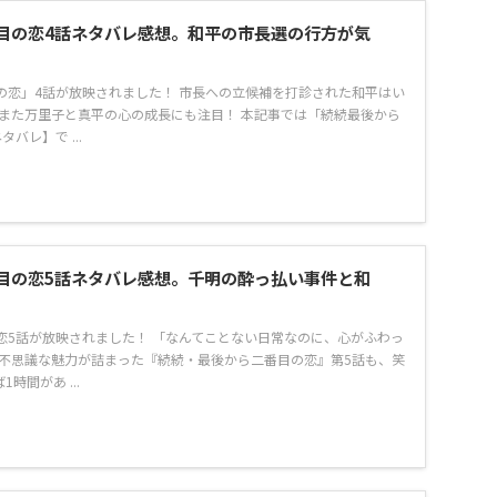
目の恋4話ネタバレ感想。和平の市長選の行方が気
の恋」4話が放映されました！ 市長への立候補を打診された和平はい
 また万里子と真平の心の成長にも注目！ 本記事では「続続最後から
バレ】で ...
目の恋5話ネタバレ感想。千明の酔っ払い事件と和
恋5話が放映されました！ 「なんてことない日常なのに、心がふわっ
な不思議な魅力が詰まった『続続・最後から二番目の恋』第5話も、笑
時間があ ...