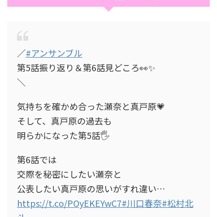
／
#アンサンブル
第5話振り返り＆第6話見どころ👀✨
＼
気持ちを確かめ合った瀬奈と真戸原💗
そして、真戸原の過去も
明らかになった第5話🖐️
第6話では
交際を秘密にしたい瀬奈と
公表したい真戸原の思いがすれ違い…
https://t.co/POyEKEYwC7
#川口春奈
#松村北