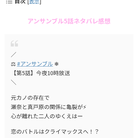
目次
[
表示
]
アンサンブル5話ネタバレ感想
／
⚖
#アンサンブル
❄
【第5話】今夜10時放送
＼
元カノの存在で
瀬奈と真戸原の関係に亀裂が⚡️
心が離れた二人のゆくえはー
恋のバトルはクライマックスへ！？