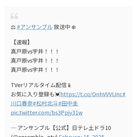
⚖️
#アンサンブル
放送中 ❄️
【速報】
真戸原vs宇井！！！
真戸原vs宇井！！！
真戸原vs宇井！！！
TVerリアルタイム配信📱
お気に入り登録も💓
https://t.co/OnhVVVIJnc
#
川口春奈
#松村北斗
#田中圭
pic.twitter.com/bs3Ppjy31w
— アンサンブル【公式】日テレ土ドラ10
(@ensemble_ntv)
February 15, 2025