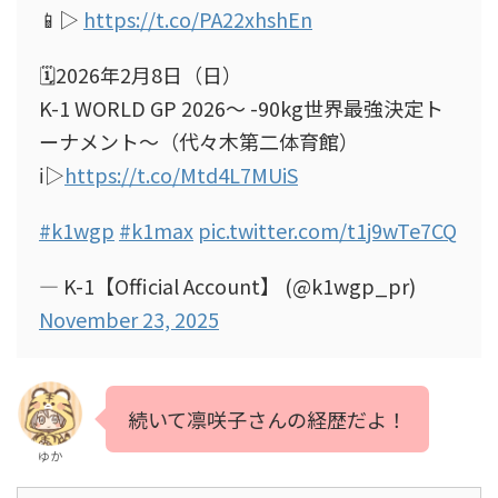
📱▷
https://t.co/PA22xhshEn
🗓️2026年2月8日（日）
K-1 WORLD GP 2026～ -90kg世界最強決定ト
ーナメント～（代々木第二体育館）
ℹ️▷
https://t.co/Mtd4L7MUiS
#k1wgp
#k1max
pic.twitter.com/t1j9wTe7CQ
— K-1【Official Account】 (@k1wgp_pr)
November 23, 2025
続いて凛咲子さんの経歴だよ！
ゆか