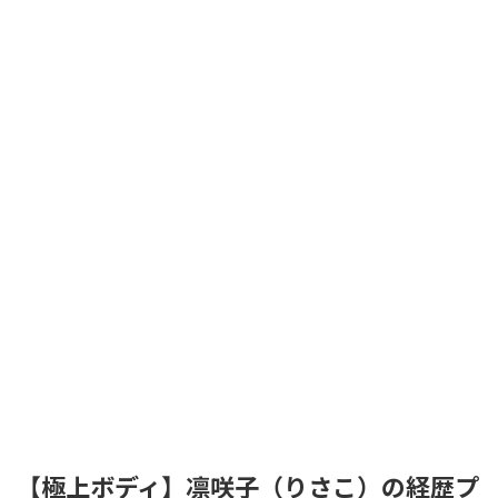
【極上ボディ】凛咲子（りさこ）の経歴プ