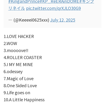
#KingandPrince
#KP_ReERAinDOME
#キンプ
リネイル
pic.twitter.com/qrXJLO30G9
— (@Keeeei0625xxx)
July 12, 2025
1.LOVE HACKER
2.WOW
3.moooove!!
4.ROLLER COASTER
5.I MY ME MINE
6.odessey
7.Magic of Love
8.One Sided Love
9.Life goes on
10.A Little Happiness