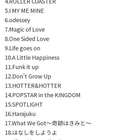
4.ROLLER COASTER
5.I MY ME MINE
6.odessey
7.Magic of Love
8.One Sided Love
9.Life goes on
10.A Little Happiness
11.Funk it up
12.Don’t Grow Up
13.HOTTER&HOTTER
14.POPSTAR in the KINGDOM
15.SPOTLIGHT
16.Harajuku
17.What We Got～奇跡はきみと～
18.はなしをしようよ