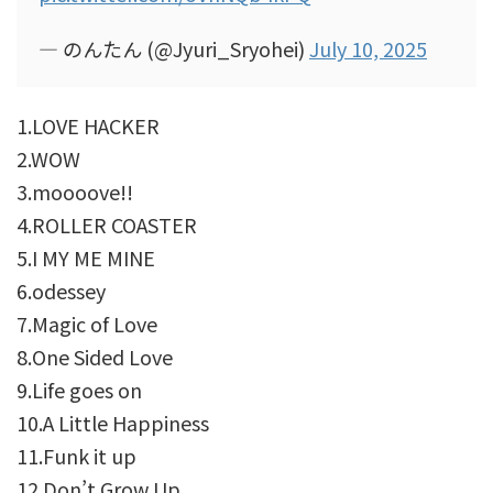
— のんたん (@Jyuri_Sryohei)
July 10, 2025
1.LOVE HACKER
2.WOW
3.moooove!!
4.ROLLER COASTER
5.I MY ME MINE
6.odessey
7.Magic of Love
8.One Sided Love
9.Life goes on
10.A Little Happiness
11.Funk it up
12.Don’t Grow Up