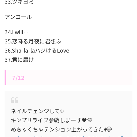
33.ツキヨミ
アンコール
34.I will…
35.恋降る月夜に君想ふ
36.Sha-la-laハジけるLove
37.君に届け
7/12
ネイルチェンジして✨️
キンプリライブ参戦しまーす🖤💛
めちゃくちゃテンション上がってきたꉂ🤭