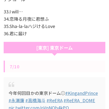
33.I will…
34.恋降る月夜に君想ふ
35.Sha-la-laハジけるLove
36.君に届け
[東京] 東京ドーム
7/10
今年何回目かの東京ドーム⚾️
#KingandPrince
#永瀬廉
#高橋海斗
#ReERA
#ReERA_DOME
pic.twitter.com/oVnNQb4kPQ