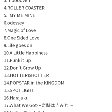
3.moooove!!
4.ROLLER COASTER
5.I MY ME MINE
6.odessey
7.Magic of Love
8.One Sided Love
9.Life goes on
10.A Little Happiness
11.Funk it up
12.Don’t Grow Up
13.HOTTER&HOTTER
14.POPSTAR in the KINGDOM
15.SPOTLIGHT
16.Harajuku
17.What We Got～奇跡はきみと～