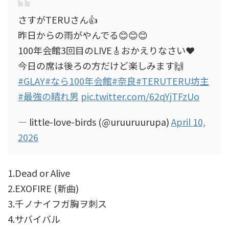
さすがTERUさん👍
昨日からの雨がやんでる😊😊😊
100年会館3回目のLIVE🎸おかえりなさい❤️
今日の席は後ろの方だけど楽しみます🙌
#GLAY
#なら100年会館
#奈良
#TERUTERU坊主
#最強の晴れ男
pic.twitter.com/62qYjTFzUo
— little-love-birds (@uruuruurupa)
April 10,
2026
1.Dead or Alive
2.EXOFIRE (新曲)
3.千ノナイフガ胸ヲ刺ス
4.サバイバル