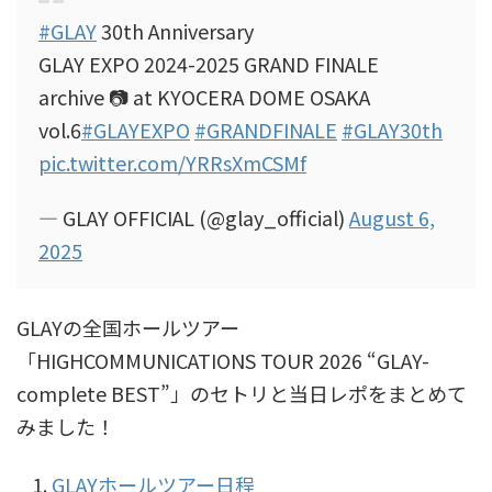
#GLAY
30th Anniversary
GLAY EXPO 2024-2025 GRAND FINALE
archive 📷 at KYOCERA DOME OSAKA
vol.6
#GLAYEXPO
#GRANDFINALE
#GLAY30th
pic.twitter.com/YRRsXmCSMf
— GLAY OFFICIAL (@glay_official)
August 6,
2025
GLAYの全国ホールツアー
「HIGHCOMMUNICATIONS TOUR 2026 “GLAY-
complete BEST”」のセトリと当日レポをまとめて
みました！
GLAYホールツアー日程