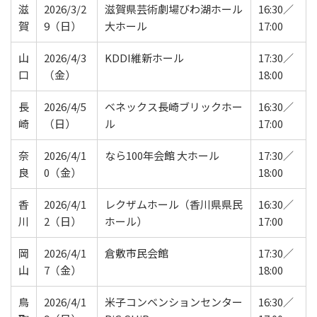
滋
2026/3/2
滋賀県芸術劇場びわ湖ホール
16:30／
賀
9（日）
大ホール
17:00
山
2026/4/3
KDDI維新ホール
17:30／
口
（金）
18:00
長
2026/4/5
ベネックス長崎ブリックホー
16:30／
崎
（日）
ル
17:00
奈
2026/4/1
なら100年会館 大ホール
17:30／
良
0（金）
18:00
香
2026/4/1
レクザムホール（香川県県民
16:30／
川
2（日）
ホール）
17:00
岡
2026/4/1
倉敷市民会館
17:30／
山
7（金）
18:00
鳥
2026/4/1
米子コンベンションセンター
16:30／