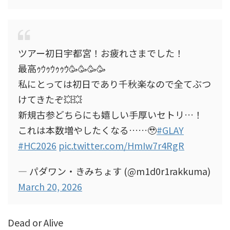
ツアー初日宇都宮！お疲れさまでした！
最高ｩｳｩｳｩｩｳ🥳🥳🥳🥳
私にとっては初日であり千秋楽なので全てぶつ
けてきたぞ💥💥
新規古参どちらにも嬉しい手厚いセトリ…！
これは本数増やしたくなる……🥹
#GLAY
#HC2026
pic.twitter.com/HmIw7r4RgR
— パダワン・きみちょす (@m1d0r1rakkuma)
March 20, 2026
Dead or Alive