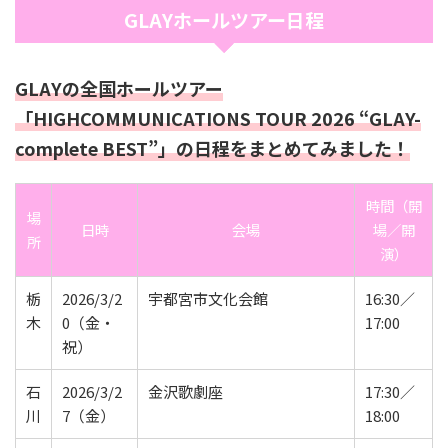
GLAYホールツアー日程
GLAYの全国ホールツアー
「HIGHCOMMUNICATIONS TOUR 2026 “GLAY-
complete BEST”」の日程をまとめてみました！
時間（開
場
日時
会場
場／開
所
演）
栃
2026/3/2
宇都宮市文化会館
16:30／
木
0（金・
17:00
祝）
石
2026/3/2
金沢歌劇座
17:30／
川
7（金）
18:00