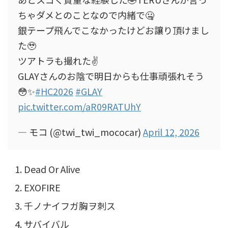
ちゃダメとのことなので内緒で🤐
銀テープ飛んでこなかったけどお讓り頂けまし
た🥹
ツアトラも撮れた✌️
GLAYさんのお陰で明日からも仕事頑張れそう
😳✨
#HC2026
#GLAY
pic.twitter.com/aR09RATUhY
— モコ (@twi_twi_mococar)
April 12, 2026
Dead Or Alive
EXOFIRE
千ノナイフガ胸ヲ刺ス
サバイバル