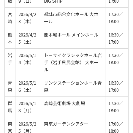
取
9（日）
BiG SHiP
17:00
宮
2026/4/2
都城市総合文化ホール 大ホ
17:30／
崎
3（木）
ール
18:00
熊
2026/4/2
熊本城ホール メインホール
16:30／
本
5（土）
17:00
岩
2026/5/1
トーサイクラシックホール岩
17:30／
手
4（木）
手（岩手県民会館） 大ホー
18:00
ル
青
2026/5/1
リンクステーションホール青
16:30／
森
6（土）
森
17:00
群
2026/5/1
高崎芸術劇場 大劇場
17:30／
馬
8（月）
18:00
東
2026/5/2
東京ガーデンシアター
17:00／
京
5（月）
18:00