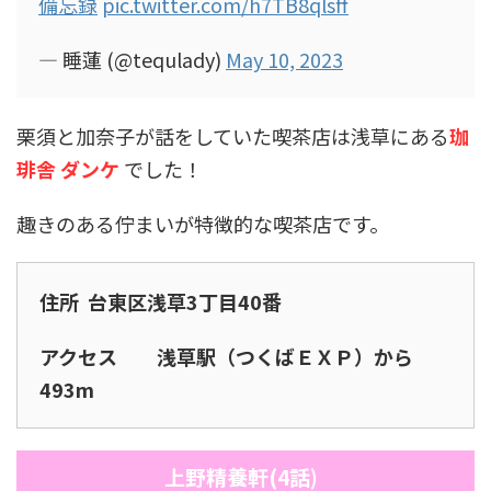
備忘録
pic.twitter.com/h7TB8qlsff
— 睡蓮 (@tequlady)
May 10, 2023
栗須と加奈子が話をしていた喫茶店は浅草にある
珈
琲舎 ダンケ
でした！
趣きのある佇まいが特徴的な喫茶店です。
住所 台東区浅草3丁目40番
アクセス 浅草駅（つくばＥＸＰ）から
493m
上野精養軒(4話)