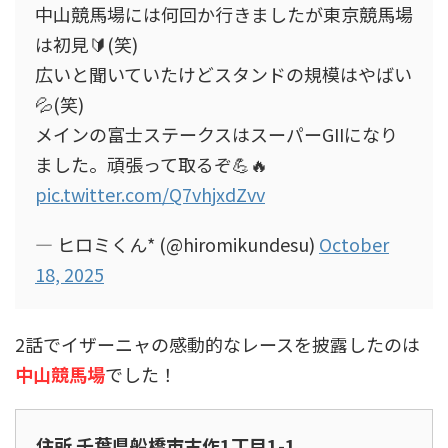
中山競馬場には何回か行きましたが東京競馬場
は初見🔰(笑)
広いと聞いていたけどスタンドの規模はやばい
💦(笑)
メインの富士ステークスはスーパーGIIになり
ました。頑張って取るぞ💪🔥
pic.twitter.com/Q7vhjxdZvv
— ヒロミくん* (@hiromikundesu)
October
18, 2025
2話でイザーニャの感動的なレースを披露したのは
中山競馬場
でした！
住所 千葉県船橋市古作1丁目1-1