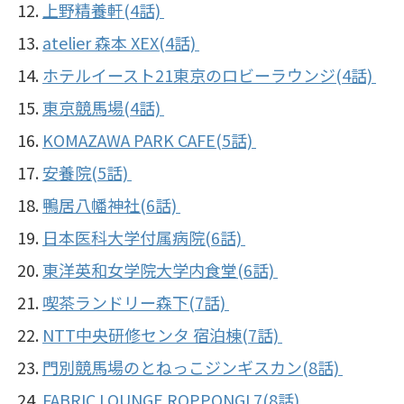
上野精養軒(4話)
atelier 森本 XEX(4話)
ホテルイースト21東京のロビーラウンジ(4話)
東京競馬場(4話)
KOMAZAWA PARK CAFE(5話)
安養院(5話)
鴨居八幡神社(6話)
日本医科大学付属病院(6話)
東洋英和女学院大学内食堂(6話)
喫茶ランドリー森下(7話)
NTT中央研修センタ 宿泊棟(7話)
門別競馬場のとねっこジンギスカン(8話)
FABRIC LOUNGE ROPPONGI 7(8話)