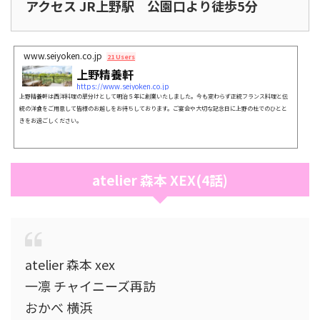
アクセス JR上野駅 公園口より徒歩5分
www.seiyoken.co.jp
21 Users
上野精養軒
https://www.seiyoken.co.jp
上野精養軒は西洋料理の草分けとして明治５年に創業いたしました。今も変わらず正統フランス料理と伝
統の洋食をご用意して皆様のお越しをお待ちしております。ご宴会や大切な記念日に上野の杜でのひとと
きをお過ごしください。
atelier 森本 XEX(4話)
atelier 森本 xex
一凛 チャイニーズ再訪
おかべ 横浜