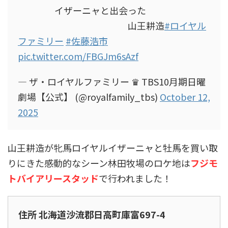
イザーニャと出会った
山王耕造
#ロイヤル
ファミリー
#佐藤浩市
pic.twitter.com/FBGJm6sAzf
— ザ・ロイヤルファミリー ♛ TBS10月期日曜
劇場【公式】 (@royalfamily_tbs)
October 12,
2025
山王耕造が牝馬ロイヤルイザーニャと牡馬を買い取
りにきた感動的なシーン林田牧場のロケ地は
フジモ
トバイアリースタッド
で行われました！
住所 北海道沙流郡日高町庫富697-4