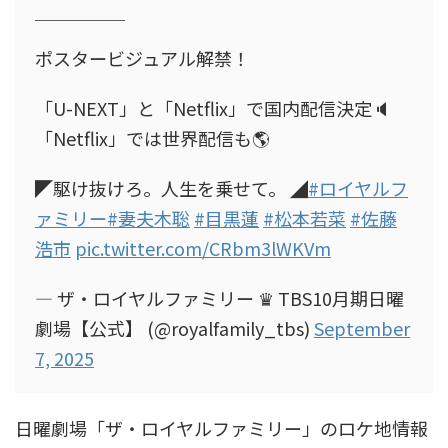
￣￣￣￣￣
ポスタービジュアル解禁！
「U-NEXT」と「Netflix」で国内配信決定🔈
「Netflix」では世界配信も🌎
◤駆け抜けろ。人生を乗せて。 ◢
#ロイヤルフ
ァミリー
#妻夫木聡
#目黒蓮
#松本若菜
#佐藤
浩市
pic.twitter.com/CRbm3lWKVm
— ザ・ロイヤルファミリー ♛ TBS10月期日曜
劇場【公式】 (@royalfamily_tbs)
September
7, 2025
日曜劇場「ザ・ロイヤルファミリー」のロケ地情報