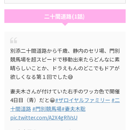
二十間道路(1話)
別添二十間道路から千歳、静内のセリ場、門別
競馬場を超スピードで移動出来たらどんなに素
晴らしいことか、ドラえもんのどこでもドアが
欲しくなる第１回でした😅
妻夫木さんが付けていた右手のワッカ色で開催
4日目（青）だと😀
#ザロイヤルファミリー
#二
十間道路
#門別競馬場
#妻夫木聡
pic.twitter.com/A2X4gRlVsU