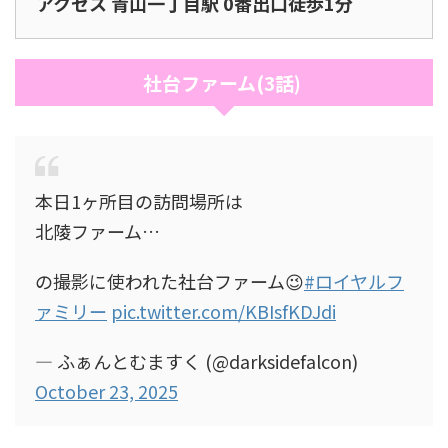
アクセス 青山一丁目駅 0番出口徒歩1分
社台ファーム(3話)
本日1ヶ所目の訪問場所は
北陵ファーム…
の撮影に使われた社台ファーム😉
#ロイヤルフ
ァミリー
pic.twitter.com/KBIsfKDJdi
— ふぁんとむますく (@darksidefalcon)
October 23, 2025