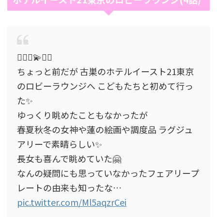
🧚‍♂️✨💫🧚‍♂️
ちょっと前だが 古巣のホテルイースト21東京
のロビーラウンジへ こどもたちと初めて行っ
た✨
ゆっくり眺めたこともなかったが
春夏秋冬の女神や蓮の絵画や調度品 ラグジュ
アリーで素晴らしい✨
長女も喜んで眺めていた🤗
なんの疑問にも思っていなかったフェアリープ
レートの由来も知ったな…
pic.twitter.com/Ml5aqzrCei