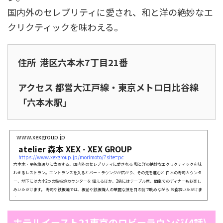
国内外のセレブリティに愛され、和と洋の絶妙なエ
クリクティックを味わえる。
住所 港区六本木7丁目21番
アクセス 都営大江戸線・東京メトロ日比谷線
「六本木駅」
www.xexgroup.jp
atelier 森本 XEX - XEX GROUP
https://www.xexgroup.jp/morimoto/?site=pc
六本木・星条旗通りに位置する、国内外のセレブリティに愛される 和と洋の絶妙なエクリクティックを味
わえるレストラン。エントランスを入るとバー・ラウンジが広がり、その先を進むと 白木の寿司カウンタ
ー、地下には大小2つの鉄板焼カウンターを 備えるほか、2階にはテーブル席、個室でのディナーもお楽し
みいただけます。 寿司や鉄板焼では、板前や鉄板職人の華麗な技を目の前で眺めながら お食事いただけま
す。
ホテルイースト21東京のロビーラウンジ(4話)