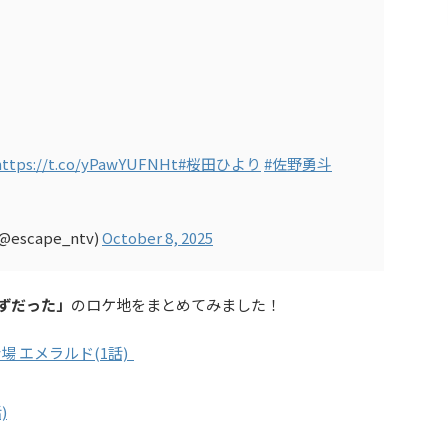
？
https://t.co/yPawYUFNHt
#桜田ひより
#佐野勇斗
scape_ntv)
October 8, 2025
はずだった」
のロケ地をまとめてみました！
 エメラルド(1話)
)