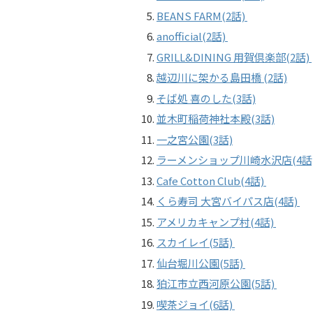
BEANS FARM(2話)
anofficial(2話)
GRILL&DINING 用賀倶楽部(2話)
越辺川に架かる島田橋 (2話)
そば処 喜のした(3話)
並木町稲荷神社本殿(3話)
一之宮公園(3話)
ラーメンショップ川崎水沢店(4話
Cafe Cotton Club(4話)
くら寿司 大宮バイパス店(4話)
アメリカキャンプ村(4話)
スカイレイ(5話)
仙台堀川公園(5話)
狛江市立西河原公園(5話)
喫茶ジョイ(6話)