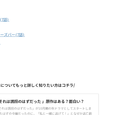
(7話)
ズバー(7話)
)
た」についてもっと詳しく知りたい方はコチラ/
E それは誘拐のはずだった 」原作はある？面白い？
E それは誘拐のはずだった」が10月期の秋ドラマとしてスタートしま
したはずの令嬢だったのに、「私と一緒に逃げて！」となぜか逃亡劇