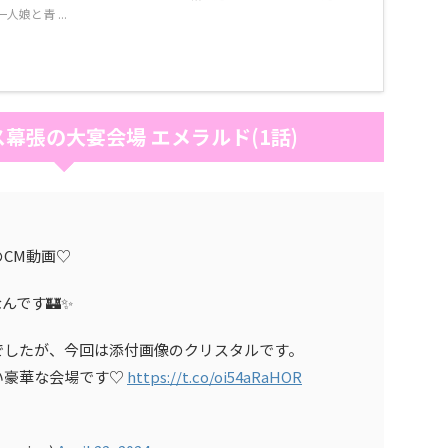
娘と青 ...
幕張の大宴会場 エメラルド(1話)
CM動画♡
んです🏰✨
でしたが、今回は添付画像のクリスタルです。
い豪華な会場です♡
https://t.co/oi54aRaHOR