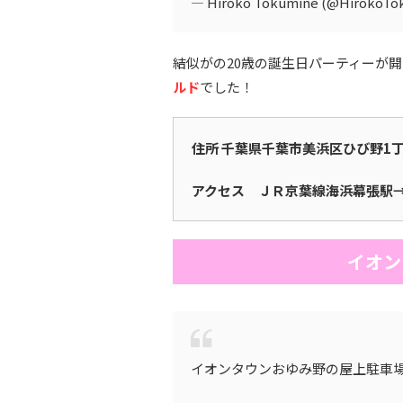
— Hiroko Tokumine (@HirokoTo
結似がの20歳の誕生日パーティーが
ルド
でした！
住所 千葉県千葉市美浜区ひび野1丁
アクセス ＪＲ京葉線海浜幕張駅
イオン
イオンタウンおゆみ野の屋上駐車