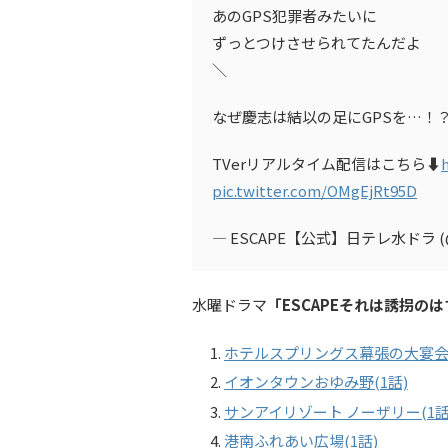
あのGPS犯罪者みたいに
ずっとつけさせられてたんだよ
＼
なぜ慶志は結以の足にGPSを…！
TVerリアルタイム配信はこちら⬇️
pic.twitter.com/OMgEjRt95D
— ESCAPE【公式】日テレ水ドラ (@e
水曜ドラマ
「ESCAPEそれは誘拐の
ホテルスプリングス幕張の大宴会場
イオンタウンおゆみ野(1話)
サンアイリゾート ノーザリー(1話
港南ふれあい広場(1話)