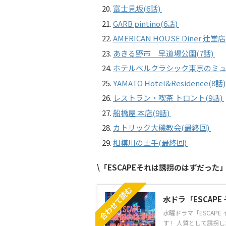
富士見坂(6話)
GARB pintino(6話)
AMERICAN HOUSE Diner 辻堂店
あきる野市 早道場公園(7話)
ホテルベルクラシック東京のミュー
YAMATO Hotel&Residence(8話
レストラン・喫茶 トロント(9話)
船橋屋 本店(9話)
カトリック大磯教会(最終回)
相模川の土手(最終回)
\「ESCAPEそれは誘拐のはずだっ
合わせて読む
水ドラ「ESCAP
水曜ドラマ「ESCAP
す！ 人質として誘拐