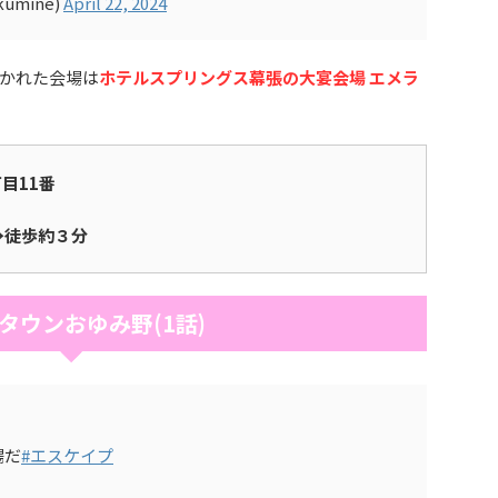
kumine)
April 22, 2024
開かれた会場は
ホテルスプリングス幕張の大宴会場 エメラ
目11番
→徒歩約３分
タウンおゆみ野(1話)
場だ
#エスケイプ