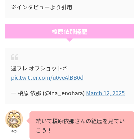
※インタビューより引用
榎原依那経歴
週プレ オフショット🌱
pic.twitter.com/u0veAlBB0d
— 榎原 依那 (@ina_enohara)
March 12, 2025
続いて榎原依那さんの経歴を見てい
こう！
ゆか