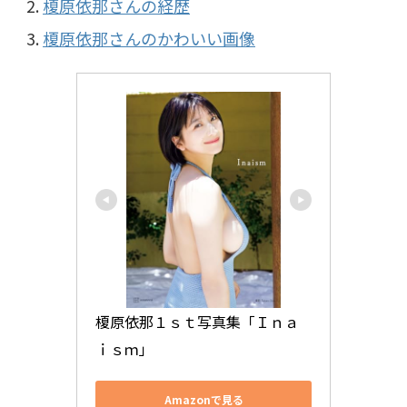
榎原依那さんの経歴
榎原依那さんのかわいい画像
榎原依那１ｓｔ写真集「Ｉｎａ
ｉｓｍ」
Amazonで見る