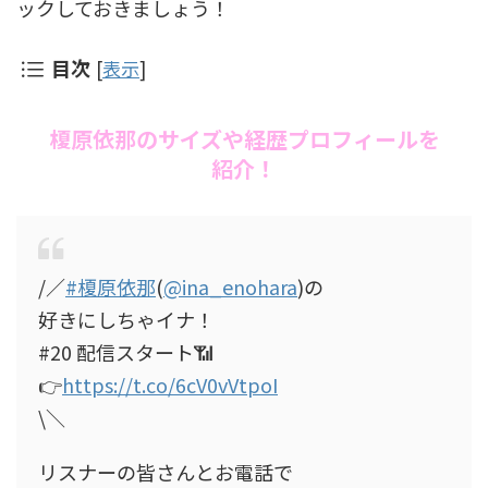
ックしておきましょう！
目次
[
表示
]
榎原依那のサイズや経歴プロフィールを
紹介！
/／
#榎原依那
(
@ina_enohara
)の
好きにしちゃイナ！
#20 配信スタート📶
👉
https://t.co/6cV0vVtpoI
\＼
リスナーの皆さんとお電話で